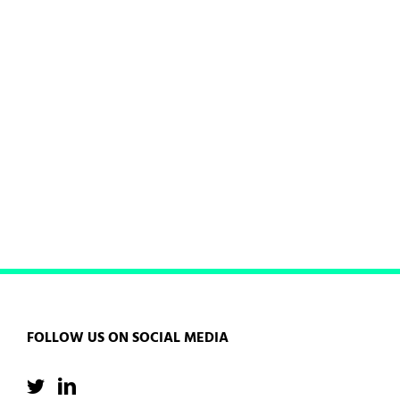
Phoebe Alexander’s new
acoustic song
FOLLOW US ON SOCIAL MEDIA