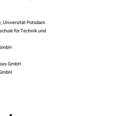
e, Universität Potsdam
schule für Technik und
 GmbH
gies GmbH
s GmbH