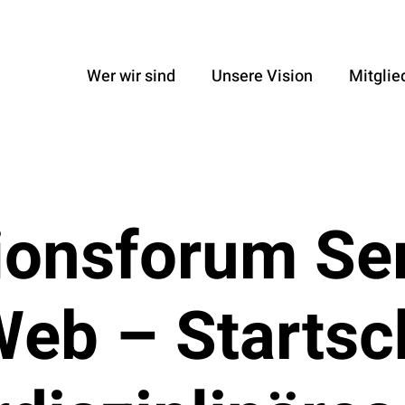
Wer wir sind
Unsere Vision
Mitglie
ionsforum Se
eb – Startsc