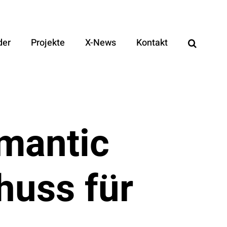
der
Projekte
X-News
Kontakt
mantic
huss für