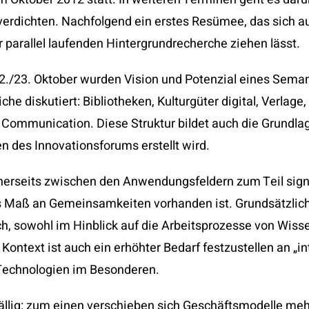
verdichten. Nachfolgend ein erstes Resümee, das sich a
r parallel laufenden Hintergrundrecherche ziehen lässt.
22./23. Oktober wurden Vision und Potenzial eines Sema
 diskutiert: Bibliotheken, Kulturgüter digital, Verlage
ommunication. Diese Struktur bildet auch die Grundlag
 des Innovationsforums erstellt wird.
inerseits zwischen den Anwendungsfeldern zum Teil signi
s Maß an Gemeinsamkeiten vorhanden ist. Grundsätzlich 
, sowohl im Hinblick auf die Arbeitsprozesse von Wisse
Kontext ist auch ein erhöhter Bedarf festzustellen an „i
Technologien im Besonderen.
fällig: zum einen verschieben sich Geschäftsmodelle m