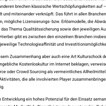
anderen brechen klassische Wertschöpfungsketten auf –
 und miteinander verknüpft. Das führt in allen Branchen
en, mögliche Lizensierungs- bzw. Erlösmodelle, die Ab
, das Thema Qualitätssicherung sowie den jeweiligen A
Hierbei gibt es zwischen den einzelnen Branchen insbe
jeweilige Technologieaffinität und Investitionsmöglichke
diesem Zusammenhang aber auch eine Art Kulturschock de
ngebliche Kostenloskultur im Internet beklagen, verweis
ce oder Crowd Sourcing als vermeintliches Allheilmitte
ktivitäten, die alle involvierten Player zusammenbring
ig.
le Entwicklung ein hohes Potenzial für den Einsatz sema