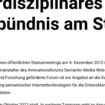
rdisziplinäres
bündnis am S
eines öffentlichen Statusmeetings am 4. Dezember 2012
Veranstalter des Innovationsforums Semantic Media We
nd Forschung geförderte Forum ist ein Angebot an die K
ung semantischer Internettechnologien für die Entwicklu
loten.
im Oktober 2012 statt. In weiteren Terminen geht es da