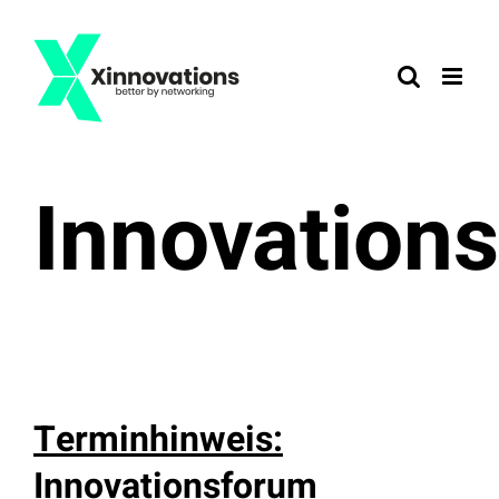
Zum
Inhalt
springen
Innovation
Terminhinweis:
Innovationsforum