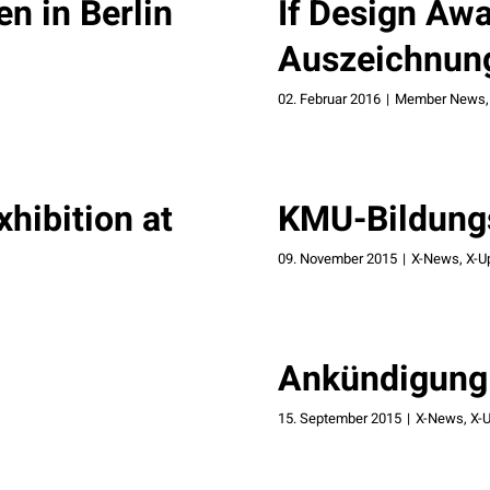
n in Berlin
If Design Aw
Auszeichnung
02. Februar 2016
|
Member News
hibition at
KMU-Bildungs
09. November 2015
|
X-News
,
X-U
Ankündigung:
15. September 2015
|
X-News
,
X-U