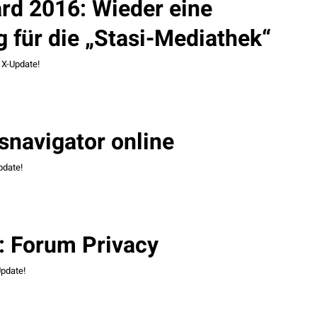
ard 2016: Wieder eine
 für die „Stasi-Mediathek“
,
X-Update!
navigator online
pdate!
 Forum Privacy
pdate!