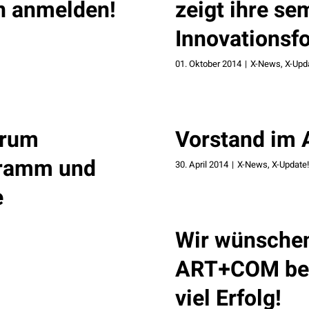
in anmelden!
zeigt ihre se
Innovationsf
01. Oktober 2014
|
X-News
,
X-Upd
orum
Vorstand im 
gramm und
30. April 2014
|
X-News
,
X-Update!
e
Wir wünschen
ART+COM beim
viel Erfolg!